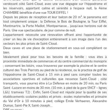
verdoyant côté Saint-Cloud, avec une vue dégagée sur l’hippodrome et
les réservoirs, apportant calme et sérénité à l’espace nuit, la 4ème
CHAMBRE bénéficie d’une vue TOUR EIFFEL !
Depuis les pièces de réception et leur balcon de 20 m², le panorama est
tout simplement unique : la Défense, le Bois de Boulogne, la Tour Eiffel,
Montmartre, la Porte Maillot, Montparnasse… jusqu’aux horizons sud de
Paris. Une vue spectaculaire, de jour comme de nuit.
L’appartement nécessite une rénovation offrant ainsi l’opportunité de
créer un lieu de vie d’exception entièrement à son image dans l’un des
secteurs les plus prisés de Saint-Cloud.
Deux caves et une place de stationnement en sous-sol complètent ce
bien.
Idéalement placé pour tous les besoins de la famille : vous êtes à
proximité immédiate de commerces et du centre commercial du monoprix
; concernant les loisirs, vous trouverez par exemple la piscine et le centre
culturel des Trois Pierrots au pied de la résidence, ou le practice de golf de
l’hippodrome de Saint-Cloud à 15 min à pied sans compter toutes les
associations sportives et culturelles que ressence Saint-Cloud ; côté
transports, vous pourrez être à La Défense en moins de 20 min, ou Paris
Saint -Lazare en moins de 30 min. (10 min. à pied de la gare SNCF – lignes
L&U, tramway T2) ; Enfin, Saint-Cloud est réputé pour la qualité de ses
établissements scolaires publics et privés : écoles maternelles et primaire
du Val d’Or à 10 minutes à pied, collège Émile Verhaeren, Alexandre
Dumas, Saint-Pie X, Saint-Joseph…
DPE en cours ;