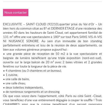
Nous contacter
EXCLUSIVITE – SAINT CLOUD (92210),quartier prisé du Val d’Or – Un
bien hors du commun situé au 8? et DERNIER ÉTAGE d’une résidence des
années 60 dans les hauteurs de Saint-Cloud, cet appartement familial de
131 m² offre une vue spectaculaire à 180° sur tout Paris SANS VIS-A-VIS
NI NUISANCE SONORE. Au sein d’un immeuble de bon standing
parfaitement entretenu et issu de la réunion de deux appartements, ce
bien aux volumes généreux propose aujourd’hui :
• une grande pièce de réception de 50 m2 à la vue spectaculaire et
baignée de lumière bénéficiant qu’une triple exposition (nord-est-sud),
ouverte sur le large balcon de 20 m² avec 2 baies vitrées et 2 grandes
fenêtres sur toute la longueur de la pièce de vie.
• 4 chambres (ou 3 chambres et un bureau),
• 1 cuisine,
• une salle de bains,
• une salle d’eau,
• deux toilettes indépendants,
• de nombreux rangements et un dressing.
Où que vous soyez dans l’appartement, côté Paris ou côté Saint -Cloud,
vous bénéficiez d’une vue entièrement dégagée à couper le souffle ! Trois
CHAMBRES ainsi que la cuisine bénéficient d’un second panorama