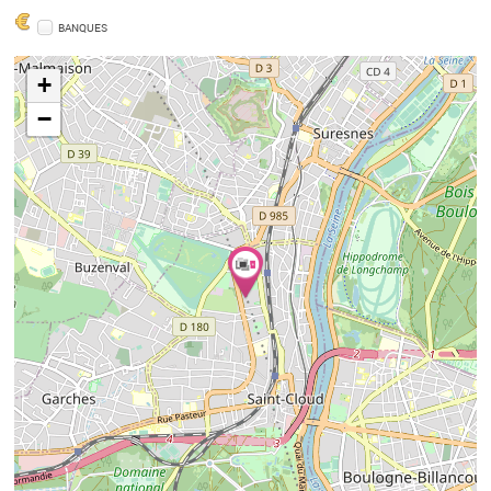
BANQUES
+
−