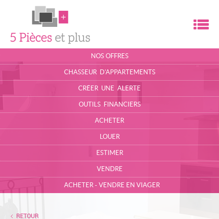
M
ACCUEIL
NOS OFFRES
L'AGENCE
CHASSEUR D'APPARTEMENTS
CONTACT
CRÉER UNE ALERTE
OUTILS FINANCIERS
MON COMPTE
ACHETER
ESPACE PROPRIÉTAIRE
LOUER
MA SÉLECTION
0
ESTIMER
VENDRE
ACHETER - VENDRE EN VIAGER
RETOUR