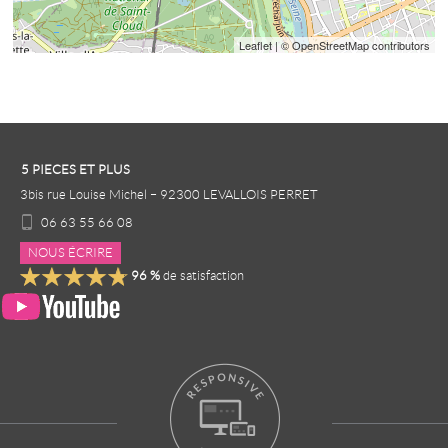
Leaflet
| © OpenStreetMap contributors
5 PIECES ET PLUS
3bis rue Louise Michel
–
92300
LEVALLOIS PERRET
06 63 55 66 08
NOUS ÉCRIRE
96
%
de satisfaction