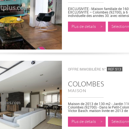
EXCLUSIVITE - Maison familiale de 160 
EXCLUSIVITE – Colombes (92700), à 6 m
individuelle des années 30, avec extens
Elle se...
Plus de détails >
Sélectio
OFFRE IMMOBILIÈRE N°
REF 513
COLOMBES
MAISON
Maison de 2013 de 130 m2 - Jardin 110
Colombes (92700) - Dans le Petit-Colomb
Victor Basch, maison livrée en 2013 de
Elle se compose...
Plus de détails >
Sélectio