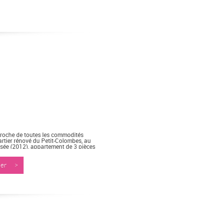
roche de toutes les commodités
tier rénové du Petit-Colombes, au
ésée (2012), appartement de 3 pièces
nner >