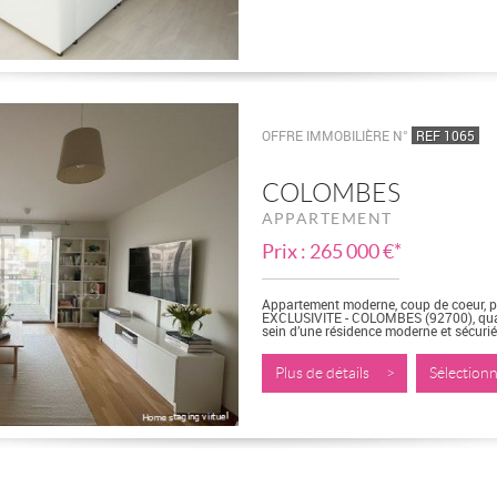
OFFRE IMMOBILIÈRE N°
REF 1065
COLOMBES
APPARTEMENT
Prix : 265 000 €*
Appartement moderne, coup de coeur, p
EXCLUSIVITE - COLOMBES (92700), quar
sein d’une résidence moderne et sécuri
de 61...
Plus de détails >
Sélectio