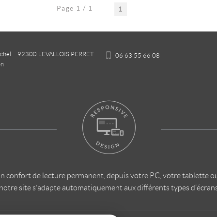
Page 1 / 1
1
ichel
–
92300
LEVALLOIS PERRET
06 63 55 66 08
on
 un confort de lecture permanent, depuis votre PC, votre tablette 
notre site s’adapte automatiquement aux différents types d'écran