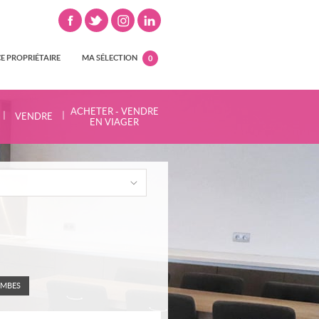
E PROPRIÉTAIRE
MA SÉLECTION
0
ACHETER - VENDRE
|
|
VENDRE
EN VIAGER
OMBES