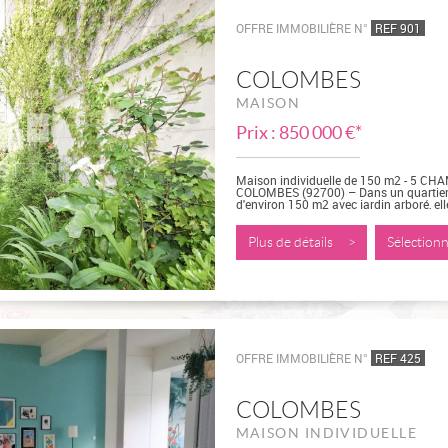
OFFRE IMMOBILIÈRE N°
REF 901
COLOMBES
MAISON
Prix : 850 000 €*
Maison individuelle de 150 m2 - 5 CHA
COLOMBES (92700) – Dans un quartier 
d'environ 150 m2 avec jardin arboré, el
- au rez-de-chaussée :...
Plus de détails >
Sélectio
OFFRE IMMOBILIÈRE N°
REF 425
COLOMBES
MAISON INDIVIDUELLE