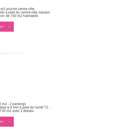
m2 proche centre ville
n à pied du centre-ville, maison
ion, de 160 m2 habitable.
nner >
 m2 - 2 parkings
es à 4 min à pied de l'arrêt T2 -
 130 m2 avec 2 étages.
nner >