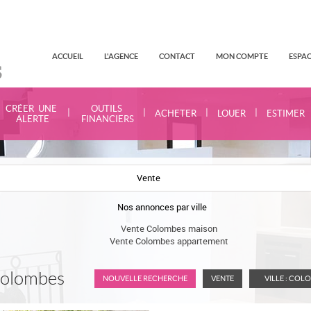
ACCUEIL
L'AGENCE
CONTACT
MON COMPTE
ESPAC
CRÉER UNE
OUTILS
|
|
|
|
ACHETER
LOUER
ESTIMER
ALERTE
FINANCIERS
Vente
Nos annonces par ville
Vente Colombes maison
Vente Colombes appartement
Colombes
NOUVELLE RECHERCHE
VENTE
VILLE : COL