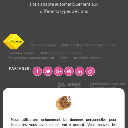
site s’adapte automatiquement aux
différents types d'écrans
Mentions Légales
Politique de protection des données
Gérer les cookies
Notre bareme d'honoraires
5piecesetplus.monsitemedia.fr
Plan
Accès Propriétaire
PARTAGER :
Logiciel immobilier Adapt Immo
Site internet immobilier
Référencement site immobilier
Neuilly Sur Seine (92200)
Levallois Perret (92300)
Suresnes (92150)
Nous utiliserons uniquement les données personnelles pour
Maisons Laffitte (78600)
lesquelles vous avez donné votre accord. Vous pouvez les
Puteaux (92800)