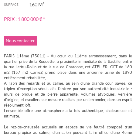
160 M²
SURFACE
PRIX :
1 800 000 €
*
Nous contacter
PARIS 11ème (75011) - Au cœur du 11ème arrondissement, dans le
quartier prisé de la Roquette, à proximité immédiate de la Bastille, entre
la rue Ledru-Rollin et de la rue de Charonne, cet ATELIER.LOFT de 160
m2 (157 m2 Carrez) prend place dans une ancienne usine de 1890
entièrement réhabilitée,
A l’abri des regards et au calme, au sein d’une grande cour pavée, ce
triplex d’exception séduit dès l’entrée par son authenticité industrielle :
murs de brique et de pierre apparente, volumes atypiques, verrière
d’origine, et escaliers sur mesure réalisés par un ferronnier, dans un esprit
résolument loft.
L’ensemble offre une atmosphère à la fois authentique, chaleureuse et
intimiste.
Le rez-de-chaussée accueille un espace de vie feutré composé d’un
bureau propice au calme, d’un salon pouvant faire office d’une 4ème