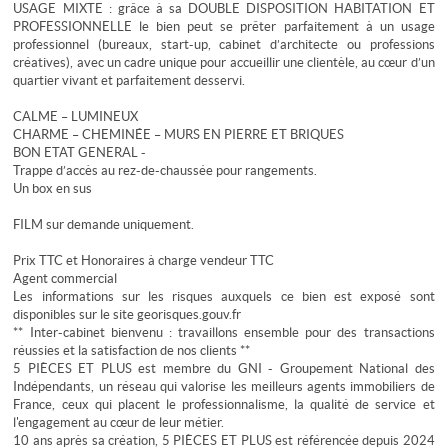
USAGE MIXTE : grâce à sa DOUBLE DISPOSITION HABITATION ET
PROFESSIONNELLE le bien peut se prêter parfaitement à un usage
professionnel (bureaux, start-up, cabinet d’architecte ou professions
créatives), avec un cadre unique pour accueillir une clientèle, au cœur d’un
quartier vivant et parfaitement desservi.
CALME – LUMINEUX
CHARME – CHEMINÉE – MURS EN PIERRE ET BRIQUES
BON ETAT GENERAL -
Trappe d’accès au rez-de-chaussée pour rangements.
Un box en sus
FILM sur demande uniquement.
Prix TTC et Honoraires à charge vendeur TTC
Agent commercial
Les informations sur les risques auxquels ce bien est exposé sont
disponibles sur le site georisques.gouv.fr
** Inter-cabinet bienvenu : travaillons ensemble pour des transactions
réussies et la satisfaction de nos clients **
5 PIÈCES ET PLUS est membre du GNI - Groupement National des
Indépendants, un réseau qui valorise les meilleurs agents immobiliers de
France, ceux qui placent le professionnalisme, la qualité de service et
l'engagement au cœur de leur métier.
10 ans après sa création, 5 PIÈCES ET PLUS est référencée depuis 2024