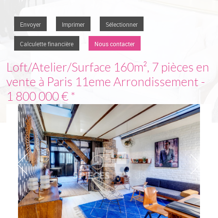
Envoyer
Imprimer
Sélectionner
Calculette financière
Nous contacter
Loft/Atelier/Surface
160m², 7 pièces en
vente à Paris 11eme Arrondissement
-
1 800 000 €
*