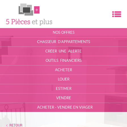
M
ACCUEIL
NOS OFFRES
L'AGENCE
CHASSEUR D'APPARTEMENTS
CONTACT
CRÉER UNE ALERTE
OUTILS FINANCIERS
MON COMPTE
ACHETER
ESPACE PROPRIÉTAIRE
LOUER
MA SÉLECTION
0
ESTIMER
VENDRE
ACHETER - VENDRE EN VIAGER
RETOUR