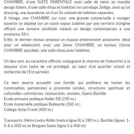
CHAMBRE, d’une SUITE PARENTALE avec salle de bains au meuble
design italien, d’une salle d’eau et toilettes en carrelage Zellige, ainsi qu’un
dressing, une buanderie, et d’un 2è cabinet de toilettes séparées.
À l’étage, une CHAMBRE sur cour, une grande cuisine/salle à manger
ouverte se déploie sur un vaste séjour sublimé par une verrière d’origine
offrant une lumière zénithale mêlant un design contemporain à une
ambiance 50’s.
Enfin, le dernier niveau propose un espace entièrement autonome, idéal
pour un adolescent, avec une 3ème CHAMBRE, un bureau (5ème
CHAMBRE possible), une salle d’eau avec toilettes.
Un lieu rare, au caractère affirmé, conjuguant le charme de l’industriel à la
douceur d’un cadre de vie privilégié, au cœur d’un quartier vivant et
recherché de l’Est parisien.
Ce bien pourra accueillir une famille qui profitera de toutes les
commodités parisiennes à proximité (écoles, structures sportives et
culturelles, commerces, restaurants, musées, Opéra Bastille.
Ecole primaire publique Keller EB (230 m.)
Ecole maternelle publique Bullourde (260 m.)
Collège Anne Frank (400 m.)
Transports Métro Ledru Rollin (métro ligne 8) à 280 m.), Bastille (lignes 1-
5-8 à 300 m) et Breguet Sabin (ligne 5 à 400 m)