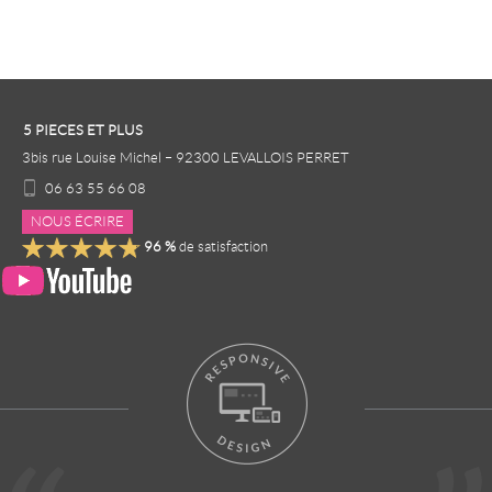
5 PIECES ET PLUS
3bis rue Louise Michel
–
92300
LEVALLOIS PERRET
06 63 55 66 08
NOUS ÉCRIRE
96
%
de satisfaction