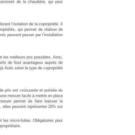
notamment de la chaudière, qui peut
nt l’isolation de la copropriété. Il
opriétés, qui permet de réaliser de
s peuvent passer par l’installation
 les meilleurs prix possibles. Ainsi,
arifs de fioul avantageux auprès de
jà fixés selon le type de copropriété
e prix est croissante et pointée du
r une mesure facile à mettre en place
 mesure permet de faire baisser la
, elles peuvent représenter 20% sur
 les micro-fuites. Obligatoires pour
ropriétaire.