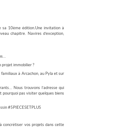
 sa 10ème édition.Une invitation à
veau chapitre. Navires d’exception,
ps…
 projet immobilier ?
familiaux à Arcachon, au Pyla et sur
rants… Nous trouvons l’adresse qui
t pourquoi pas visiter quelques biens
Bassin #5PIECESETPLUS
à concrétiser vos projets dans cette