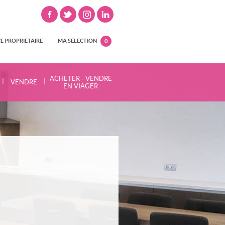
E PROPRIÉTAIRE
MA SÉLECTION
0
ACHETER - VENDRE
|
|
VENDRE
EN VIAGER