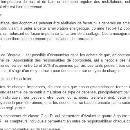
température de nuit et de faire un entretien régulier des installations, 
elle est bien entretenue.
on
fage, des économies peuvent être réalisées de façon plus générale en améliora
itifs visant à aider à cette amélioration énergétique, comme l’éco-PTZ copr
e, en réduisant de façon importante la facture de chauffage. Ces aménagement
olation thermique ou encore par l’isolation des terrasses.
x
e l’énergie, il est possible d’économiser dans les achats de gaz, en obtenant
eforme de l’Association des responsables de copropriété, qui a négocié des t
nsi de réaliser entre 15 et 20% d’économies par an. Les tarifs peuvent être dé
 cas, il s’agit d’un moyen facile pour économiser sur ce type de charges.
ls pour l’eau froide
stes de charges importants, d’autant plus que son augmentation en termes d
t donc essentiel de parvenir à maîtriser ce type de dépense, principalement pa
au individuels, qui peuvent être loués ou achetés. Généralement, cette
ne la première année, et si les économies se tassent ensuite par la suite
on négligeable.
s compteurs de classe C ou D, qui permettent d’évaluer le goutte-à-goutte et
, les compteurs individuels permettent en outre de responsabiliser chaque cop
le contrat d’entretien de l’ascenseur