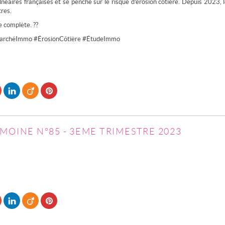
néaires françaises et se penche sur le risque d’érosion côtière. Depuis 2023, le
res.
e complète. ??
MarchéImmo #ÉrosionCôtière #ÉtudeImmo
MOINE N°85 - 3EME TRIMESTRE 2023