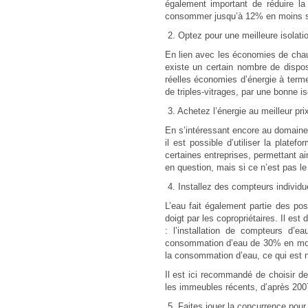
également important de réduire la 
consommer jusqu’à 12% en moins si 
2. Optez pour une meilleure isolati
En lien avec les économies de chauf
existe un certain nombre de dispos
réelles économies d’énergie à term
de triples-vitrages, par une bonne is
3. Achetez l’énergie au meilleur pri
En s’intéressant encore au domaine d
il est possible d’utiliser la plat
certaines entreprises, permettant ai
en question, mais si ce n’est pas le
4. Installez des compteurs individue
L’eau fait également partie des po
doigt par les copropriétaires. Il es
: l’installation de compteurs d’e
consommation d’eau de 30% en moyen
la consommation d’eau, ce qui est n
Il est ici recommandé de choisir de
les immeubles récents, d’après 2007
5. Faites jouer la concurrence pour 