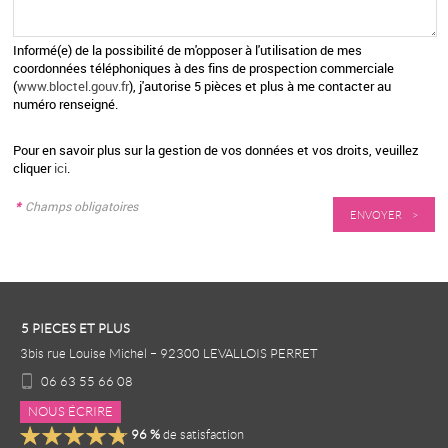
Informé(e) de la possibilité de m'opposer à l'utilisation de mes
coordonnées téléphoniques à des fins de prospection commerciale
(
www.bloctel.gouv.fr
), j'autorise 5 pièces et plus à me contacter au
numéro renseigné.
Pour en savoir plus sur la gestion de vos données et vos droits, veuillez
cliquer
ici
.
*
Champs obligatoires
5 PIECES ET PLUS
3bis rue Louise Michel
–
92300
LEVALLOIS PERRET
06 63 55 66 08
NOUS ÉCRIRE
96
%
de satisfaction