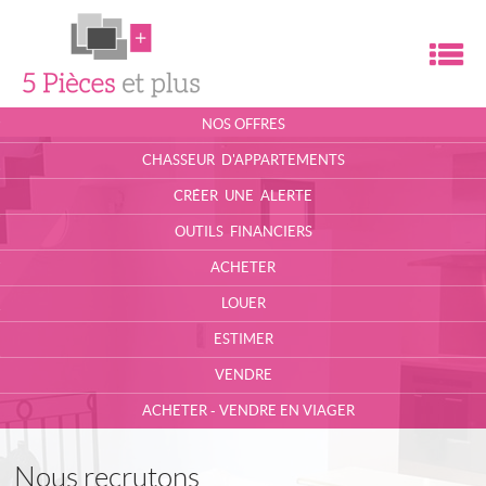
M
ACCUEIL
NOS OFFRES
L'AGENCE
CHASSEUR D'APPARTEMENTS
CONTACT
CRÉER UNE ALERTE
OUTILS FINANCIERS
MON COMPTE
ACHETER
ESPACE PROPRIÉTAIRE
LOUER
MA SÉLECTION
0
ESTIMER
VENDRE
ACHETER - VENDRE EN VIAGER
Nous recrutons