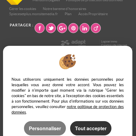
Gérer les cookies
Notre bareme d'honoraires
5piecesetplus.monsitemedia.fr
Plan
Accès Propriétaire
PARTAGER :
Logiciel immo
Création site internet
Référencement immobilier
Neuilly Sur Seine (92200)
Levallois Perret (92300)
Maisons Laffitte (78600)
Nous utiliserons uniquement les données personnelles pour
Suresnes (92150)
lesquelles vous avez donné votre accord. Vous pouvez les
Puteaux (92800)
modifier à n'importe quel moment via la rubrique "Gérer les
Nanterre (92000)
cookies" en bas de notre site, à l'exception des cookies essentiels
Paris 17eme Arrondissement (75017)
Paris 15eme Arrondissement (75015)
à son fonctionnement. Pour plus d'informations sur vos données
Montrouge (92120)
personnelles, veuillez consulter
notre politique de protection des
Courbevoie (92400)
données
.
Paris 19eme Arrondissement (75019)
Paris 20eme Arrondissement (75020)
Chatou (78400)
Personnaliser
Tout accepter
Versailles (78000)
Paris 9eme Arrondissement (75009)